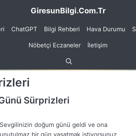
GiresunBilgi.Com.Tr
ri
ChatGPT
Bilgi Rehberi
Hava Durumu
S
Nöbetçi Eczaneler
İletişim
zleri
Günü Sürprizleri
Sevgilinizin doğum günü geldi ve ona
unutulmaz bir gün yaşatmak istiyorsunuz,