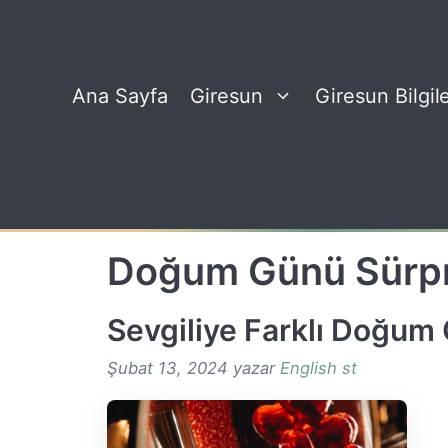
İçeriğe
atla
Ana Sayfa
Giresun
Giresun Bilgile
Doğum Günü Sürpri
Sevgiliye Farklı Doğum 
Şubat 13, 2024
yazar
English st