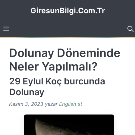
İçeriğe
GiresunBilgi.Com.Tr
atla
Dolunay Döneminde
Neler Yapılmalı?
29 Eylul Koç burcunda
Dolunay
Kasım 3, 2023
yazar
English st