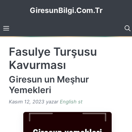
İçeriğe
GiresunBilgi.Com.Tr
atla
Fasulye Turşusu
Kavurması
Giresun un Meşhur
Yemekleri
Kasım 12, 2023
yazar
English st