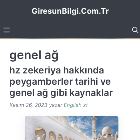
İçeriğe
GiresunBilgi.Com.Tr
atla
genel ağ
hz zekeriya hakkında
peygamberler tarihi ve
genel ağ gibi kaynaklar
Kasım 26, 2023
yazar
English st