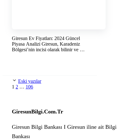
Giresun Ev Fiyatları: 2024 Güncel
Piyasa Analizi Giresun, Karadeniz
Bölgesi’nin incisi olarak bilinir ve …
DEVAMINI OKU →
Eski yazılar
Sayfa
Sayfa
Sayfa
1
2
…
106
GiresunBilgi.Com.Tr
Giresun Bilgi Bankası I Giresun iline ait Bilgi
Bankası