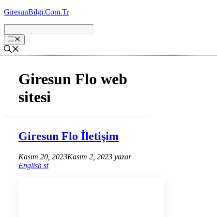
İçeriğe
GiresunBilgi.Com.Tr
atla
Giresun Flo web
sitesi
Giresun Flo İletişim
Kasım 20, 2023
Kasım 2, 2023
yazar
English st