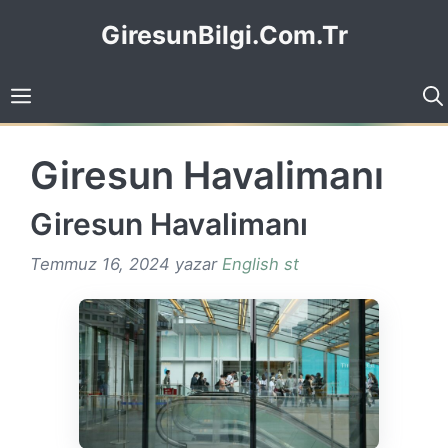
İçeriğe
GiresunBilgi.Com.Tr
atla
Giresun Havalimanı
Giresun Havalimanı
Temmuz 16, 2024
yazar
English st