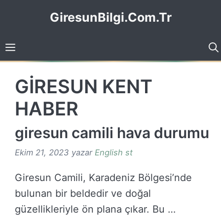
İçeriğe
GiresunBilgi.Com.Tr
atla
GİRESUN KENT
HABER
giresun camili hava durumu
Ekim 21, 2023
yazar
English st
Giresun Camili, Karadeniz Bölgesi’nde
bulunan bir beldedir ve doğal
güzellikleriyle ön plana çıkar. Bu …