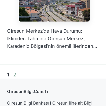
Giresun Merkez’de Hava Durumu:
İklimden Tahmine Giresun Merkez,
Karadeniz Bölgesi’nin önemli illerinden
biridir ve …
DEVAMINI OKU →
Sayfa
Sayfa
1
2
GiresunBilgi.Com.Tr
Giresun Bilgi Bankası I Giresun iline ait Bilgi