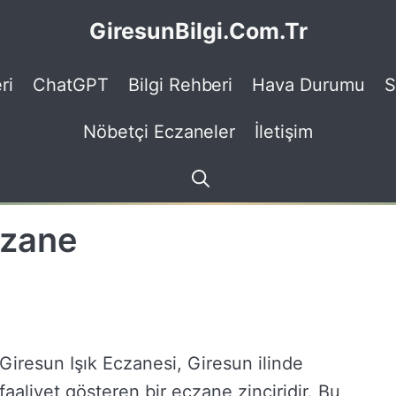
GiresunBilgi.Com.Tr
ri
ChatGPT
Bilgi Rehberi
Hava Durumu
S
Nöbetçi Eczaneler
İletişim
czane
Giresun Işık Eczanesi, Giresun ilinde
faaliyet gösteren bir eczane zinciridir. Bu