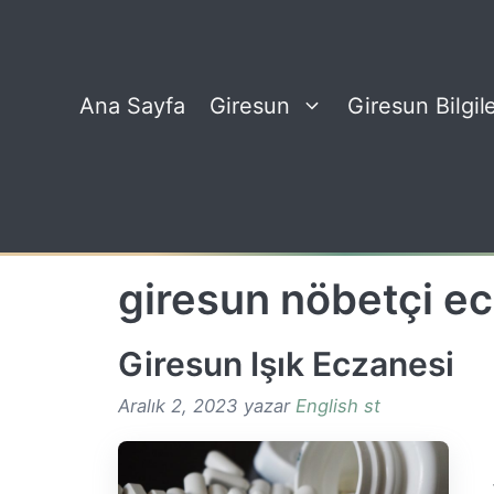
İçeriğe
atla
Ana Sayfa
Giresun
Giresun Bilgile
giresun nöbetçi e
Giresun Işık Eczanesi
Aralık 2, 2023
yazar
English st