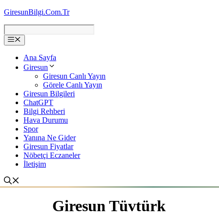
İçeriğe
GiresunBilgi.Com.Tr
atla
Ana Sayfa
Giresun
Giresun Canlı Yayın
Görele Canlı Yayın
Giresun Bilgileri
ChatGPT
Bilgi Rehberi
Hava Durumu
Spor
Yanına Ne Gider
Giresun Fiyatlar
Nöbetçi Eczaneler
İletişim
Giresun Tüvtürk