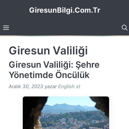
İçeriğe
GiresunBilgi.Com.Tr
atla
Giresun Valiliği
Giresun Valiliği: Şehre
Yönetimde Öncülük
Aralık 30, 2023
yazar
English st