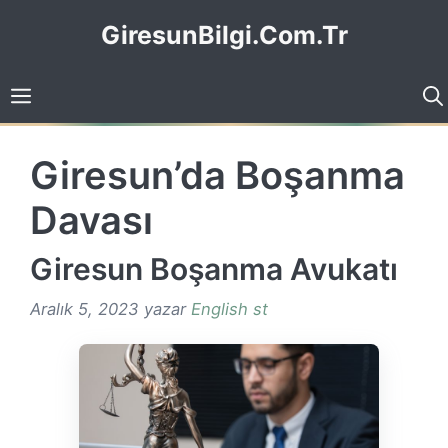
İçeriğe
GiresunBilgi.Com.Tr
atla
Giresun’da Boşanma
Davası
Giresun Boşanma Avukatı
Aralık 5, 2023
yazar
English st