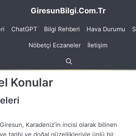
GiresunBilgi.Com.Tr
ri
ChatGPT
Bilgi Rehberi
Hava Durumu
S
Nöbetçi Eczaneler
İletişim
el Konular
eleri
Giresun, Karadeniz’in incisi olarak bilinen
ve tarihi ve doğal güzellikleriyle ünlü bir