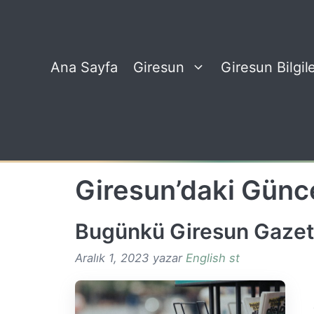
İçeriğe
atla
Ana Sayfa
Giresun
Giresun Bilgile
Giresun’daki Günc
Bugünkü Giresun Gazet
Aralık 1, 2023
yazar
English st