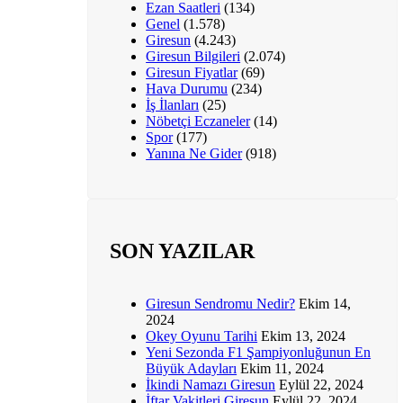
Ezan Saatleri
(134)
Genel
(1.578)
Giresun
(4.243)
Giresun Bilgileri
(2.074)
Giresun Fiyatlar
(69)
Hava Durumu
(234)
İş İlanları
(25)
Nöbetçi Eczaneler
(14)
Spor
(177)
Yanına Ne Gider
(918)
SON YAZILAR
Giresun Sendromu Nedir?
Ekim 14,
2024
Okey Oyunu Tarihi
Ekim 13, 2024
Yeni Sezonda F1 Şampiyonluğunun En
Büyük Adayları
Ekim 11, 2024
İkindi Namazı Giresun
Eylül 22, 2024
İftar Vakitleri Giresun
Eylül 22, 2024