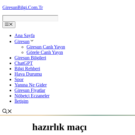
İçeriğe
GiresunBilgi.Com.Tr
atla
Ana Sayfa
Giresun
Giresun Canlı Yayın
Görele Canlı Yayın
Giresun Bilgileri
ChatGPT
Bilgi Rehberi
Hava Durumu
Spor
Yanına Ne Gider
Giresun Fiyatlar
Nöbetçi Eczaneler
İletişim
hazırlık maçı