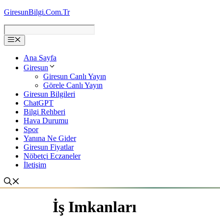
İçeriğe
GiresunBilgi.Com.Tr
atla
Ana Sayfa
Giresun
Giresun Canlı Yayın
Görele Canlı Yayın
Giresun Bilgileri
ChatGPT
Bilgi Rehberi
Hava Durumu
Spor
Yanına Ne Gider
Giresun Fiyatlar
Nöbetçi Eczaneler
İletişim
İş Imkanları