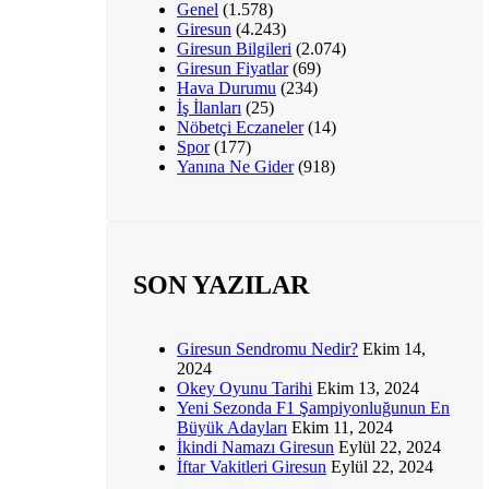
Genel
(1.578)
Giresun
(4.243)
Giresun Bilgileri
(2.074)
Giresun Fiyatlar
(69)
Hava Durumu
(234)
İş İlanları
(25)
Nöbetçi Eczaneler
(14)
Spor
(177)
Yanına Ne Gider
(918)
SON YAZILAR
Giresun Sendromu Nedir?
Ekim 14,
2024
Okey Oyunu Tarihi
Ekim 13, 2024
Yeni Sezonda F1 Şampiyonluğunun En
Büyük Adayları
Ekim 11, 2024
İkindi Namazı Giresun
Eylül 22, 2024
İftar Vakitleri Giresun
Eylül 22, 2024