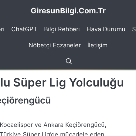
GiresunBilgi.Com.Tr
ri
ChatGPT
Bilgi Rehberi
Hava Durumu
S
Nöbetçi Eczaneler
İletişim
lu Süper Lig Yolculuğu
eçiörengücü
Kocaelispor ve Ankara Keçiörengücü,
Türkiye Süper Lig’de mücadele eden