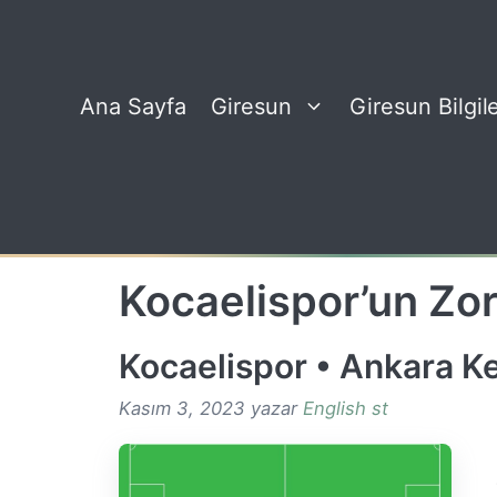
İçeriğe
atla
Ana Sayfa
Giresun
Giresun Bilgile
Kocaelispor’un Zor
Kocaelispor • Ankara K
Kasım 3, 2023
yazar
English st