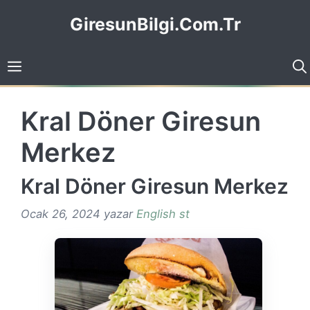
İçeriğe
GiresunBilgi.Com.Tr
atla
Kral Döner Giresun
Merkez
Kral Döner Giresun Merkez
Ocak 26, 2024
yazar
English st