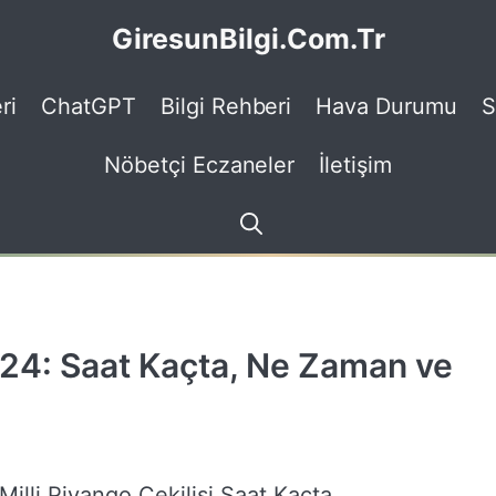
GiresunBilgi.Com.Tr
ri
ChatGPT
Bilgi Rehberi
Hava Durumu
S
Nöbetçi Eczaneler
İletişim
2024: Saat Kaçta, Ne Zaman ve
Milli Piyango Çekilişi Saat Kaçta