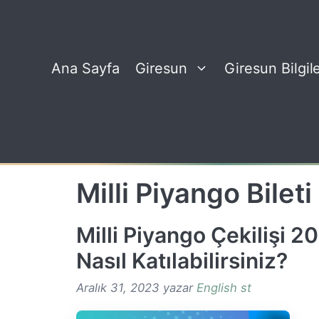
İçeriğe
atla
Ana Sayfa
Giresun
Giresun Bilgile
Milli Piyango Bileti
Milli Piyango Çekilişi 
Nasıl Katılabilirsiniz?
Aralık 31, 2023
yazar
English st