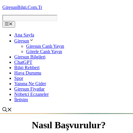
İçeriğe
GiresunBilgi.Com.Tr
atla
Ana Sayfa
Giresun
Giresun Canlı Yayın
Görele Canlı Yayın
Giresun Bilgileri
ChatGPT
Bilgi Rehberi
Hava Durumu
Spor
Yanına Ne Gider
Giresun Fiyatlar
Nöbetçi Eczaneler
İletişim
Nasıl Başvurulur?