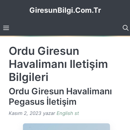
İçeriğe
GiresunBilgi.Com.Tr
atla
Ordu Giresun
Havalimanı Iletişim
Bilgileri
Ordu Giresun Havalimanı
Pegasus İletişim
Kasım 2, 2023
yazar
English st