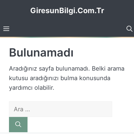
İçeriğe
GiresunBilgi.Com.Tr
atla
Bulunamadı
Aradığınız sayfa bulunamadı. Belki arama
kutusu aradığınızı bulma konusunda
yardımcı olabilir.
için
ara