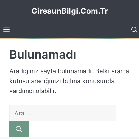
İçeriğe
GiresunBilgi.Com.Tr
atla
Bulunamadı
Aradığınız sayfa bulunamadı. Belki arama
kutusu aradığınızı bulma konusunda
yardımcı olabilir.
için
ara