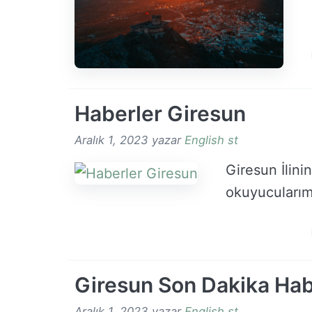
Haberler Giresun
Aralık 1, 2023
yazar
English st
Giresun İlini
okuyucularım!
Giresun Son Dakika Hab
Aralık 1, 2023
yazar
English st