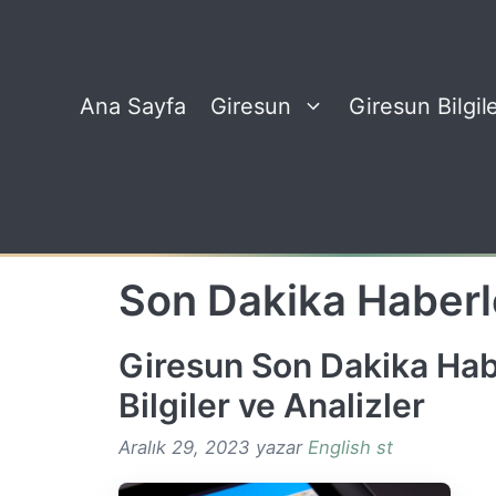
İçeriğe
atla
Ana Sayfa
Giresun
Giresun Bilgile
Son Dakika Haberl
Giresun Son Dakika Hab
Bilgiler ve Analizler
Aralık 29, 2023
yazar
English st