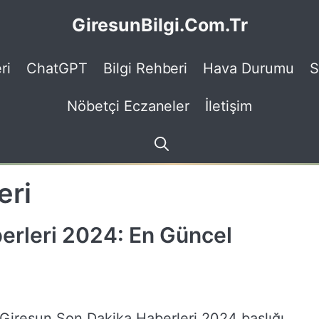
GiresunBilgi.Com.Tr
ri
ChatGPT
Bilgi Rehberi
Hava Durumu
S
Nöbetçi Eczaneler
İletişim
eri
erleri 2024: En Güncel
Giresun Son Dakika Haberleri 2024 başlığı