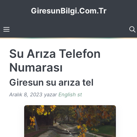
İçeriğe
GiresunBilgi.Com.Tr
atla
Su Arıza Telefon
Numarası
Giresun su arıza tel
Aralık 8, 2023
yazar
English st