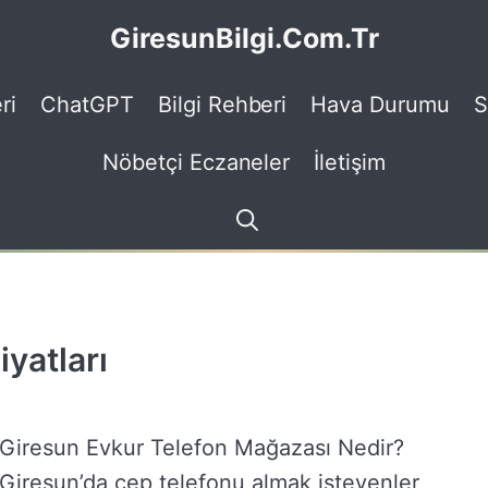
GiresunBilgi.Com.Tr
ri
ChatGPT
Bilgi Rehberi
Hava Durumu
S
Nöbetçi Eczaneler
İletişim
yatları
Giresun Evkur Telefon Mağazası Nedir?
Giresun’da cep telefonu almak isteyenler