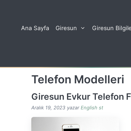
İçeriğe
atla
Ana Sayfa
Giresun
Giresun Bilgile
Telefon Modelleri
Giresun Evkur Telefon Fi
Aralık 19, 2023
yazar
English st