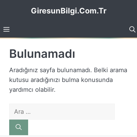
İçeriğe
GiresunBilgi.Com.Tr
atla
Bulunamadı
Aradığınız sayfa bulunamadı. Belki arama
kutusu aradığınızı bulma konusunda
yardımcı olabilir.
için
ara