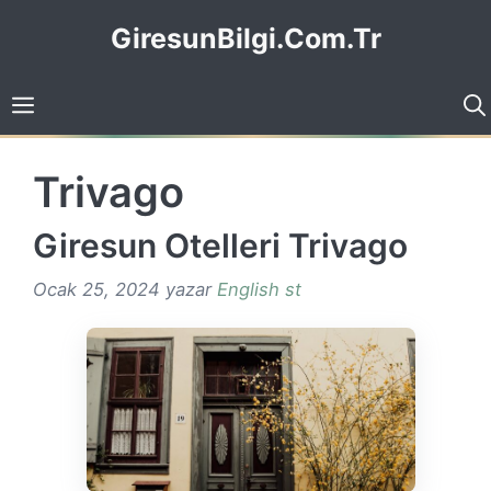
İçeriğe
GiresunBilgi.Com.Tr
atla
Trivago
Giresun Otelleri Trivago
Ocak 25, 2024
yazar
English st