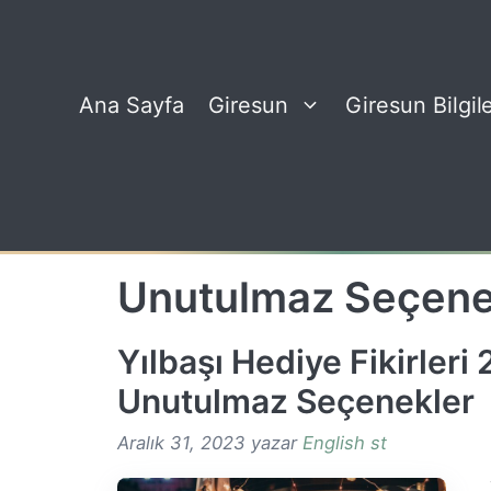
İçeriğe
atla
Ana Sayfa
Giresun
Giresun Bilgile
Unutulmaz Seçene
Yılbaşı Hediye Fikirleri
Unutulmaz Seçenekler
Aralık 31, 2023
yazar
English st