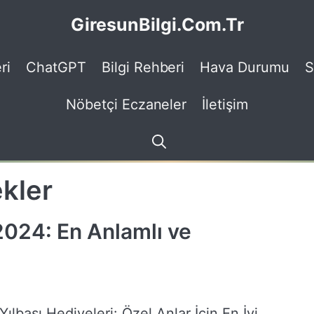
GiresunBilgi.Com.Tr
ri
ChatGPT
Bilgi Rehberi
Hava Durumu
S
Nöbetçi Eczaneler
İletişim
kler
 2024: En Anlamlı ve
Yılbaşı Hediyeleri: Özel Anlar İçin En İyi