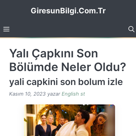
İçeriğe
GiresunBilgi.Com.Tr
atla
Yalı Çapkını Son
Bölümde Neler Oldu?
yali capkini son bolum izle
Kasım 10, 2023
yazar
English st