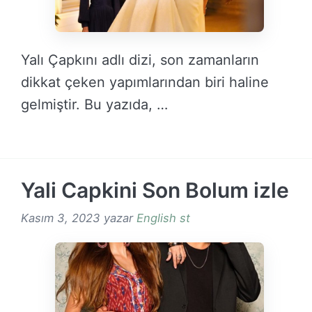
Yalı Çapkını adlı dizi, son zamanların
dikkat çeken yapımlarından biri haline
gelmiştir. Bu yazıda, …
DEVAMINI OKU →
Yali Capkini Son Bolum izle
Kasım 3, 2023
yazar
English st