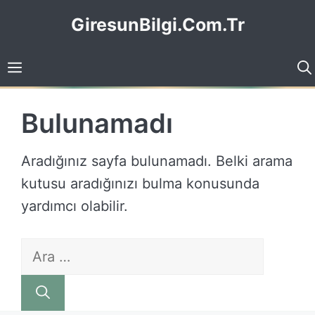
İçeriğe
GiresunBilgi.Com.Tr
atla
Bulunamadı
Aradığınız sayfa bulunamadı. Belki arama
kutusu aradığınızı bulma konusunda
yardımcı olabilir.
için
ara