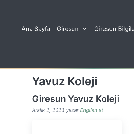
İçeriğe
atla
Ana Sayfa
Giresun
Giresun Bilgile
Yavuz Koleji
Giresun Yavuz Koleji
Aralık 2, 2023
yazar
English st