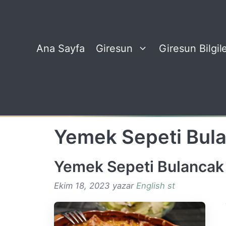
İçeriğe
atla
Ana Sayfa
Giresun
Giresun Bilgile
Yemek Sepeti Bul
Yemek Sepeti Bulancak
Ekim 18, 2023
yazar
English st