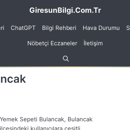
GiresunBilgi.Com.Tr
ri
ChatGPT
Bilgi Rehberi
Hava Durumu
S
Nöbetçi Eczaneler
İletişim
ancak
Yemek Sepeti Bulancak, Bulancak
ilçesindeki kullanıcılara çeşitli