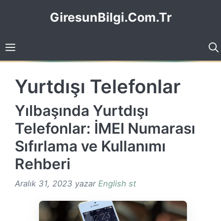
İçeriğe
GiresunBilgi.Com.Tr
atla
Yurtdışı Telefonlar
Yılbaşında Yurtdışı
Telefonlar: İMEI Numarası
Sıfırlama ve Kullanımı
Rehberi
Aralık 31, 2023
yazar
English st