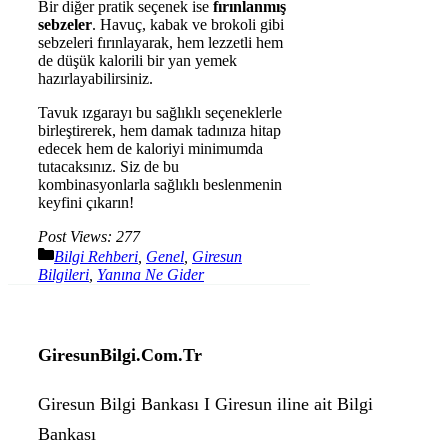
Bir diğer pratik seçenek ise
fırınlanmış
sebzeler
. Havuç, kabak ve brokoli gibi
sebzeleri fırınlayarak, hem lezzetli hem
de düşük kalorili bir yan yemek
hazırlayabilirsiniz.
Tavuk ızgarayı bu sağlıklı seçeneklerle
birleştirerek, hem damak tadınıza hitap
edecek hem de kaloriyi minimumda
tutacaksınız. Siz de bu
kombinasyonlarla sağlıklı beslenmenin
keyfini çıkarın!
Post Views:
277
Kategoriler
Bilgi Rehberi
,
Genel
,
Giresun
Bilgileri
,
Yanına Ne Gider
GiresunBilgi.Com.Tr
Giresun Bilgi Bankası I Giresun iline ait Bilgi
Bankası