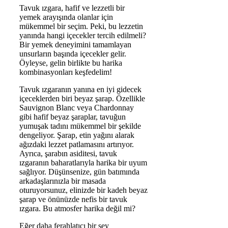
Tavuk ızgara, hafif ve lezzetli bir
yemek arayışında olanlar için
mükemmel bir seçim. Peki, bu lezzetin
yanında hangi içecekler tercih edilmeli?
Bir yemek deneyimini tamamlayan
unsurların başında içecekler gelir.
Öyleyse, gelin birlikte bu harika
kombinasyonları keşfedelim!
Tavuk ızgaranın yanına en iyi gidecek
içeceklerden biri beyaz şarap. Özellikle
Sauvignon Blanc veya Chardonnay
gibi hafif beyaz şaraplar, tavuğun
yumuşak tadını mükemmel bir şekilde
dengeliyor. Şarap, etin yağını alarak
ağızdaki lezzet patlamasını artırıyor.
Ayrıca, şarabın asiditesi, tavuk
ızgaranın baharatlarıyla harika bir uyum
sağlıyor. Düşünsenize, gün batımında
arkadaşlarınızla bir masada
oturuyorsunuz, elinizde bir kadeh beyaz
şarap ve önünüzde nefis bir tavuk
ızgara. Bu atmosfer harika değil mi?
Eğer daha ferahlatıcı bir şey