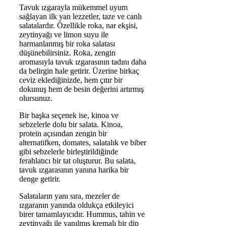
Tavuk ızgarayla mükemmel uyum
sağlayan ilk yan lezzetler, taze ve canlı
salatalardır. Özellikle roka, nar ekşisi,
zeytinyağı ve limon suyu ile
harmanlanmış bir roka salatası
düşünebilirsiniz. Roka, zengin
aromasıyla tavuk ızgarasının tadını daha
da belirgin hale getirir. Üzerine birkaç
ceviz eklediğinizde, hem çıtır bir
dokunuş hem de besin değerini artırmış
olursunuz.
Bir başka seçenek ise, kinoa ve
sebzelerle dolu bir salata. Kinoa,
protein açısından zengin bir
alternatifken, domates, salatalık ve biber
gibi sebzelerle birleştirildiğinde
ferahlatıcı bir tat oluşturur. Bu salata,
tavuk ızgarasının yanına harika bir
denge getirir.
Salataların yanı sıra, mezeler de
ızgaranın yanında oldukça etkileyici
birer tamamlayıcıdır. Hummus, tahin ve
zeytinyağı ile yapılmış kremalı bir dip