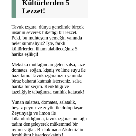
Kültürlerden 5
Lezzet!
Tavuk ızgara, dünya genelinde birçok
insanın severek tükettiği bir lezzet.
Peki, bu muhteşem yemeğin yanında
neler sunmalıyız? İşte, farklı
kültürlerden ilham alabileceğiniz 5
harika eşlikçi!
Meksika mutfağından gelen salsa, taze
domates, soğan, kişniş ve lime suyu ile
hazırlanır. Tavuk ızgaranızın yanında
biraz baharat katmak isterseniz, salsa
harika bir seçim. Renkliliği ve
tazeliğiyle tabağınıza canlılık katacak!
Yunan salatası, domates, salatalık,
beyaz peynir ve zeytin ile dolup taşar.
Zeytinyağı ve limon ile
tatlandırıldığında, tavuk ızgarasının ağır
tadını dengeleyerek mükemmel bir
uyum sağlar. Bir lokmada Akdeniz’in
ferahlığını hissedeceksiniz!