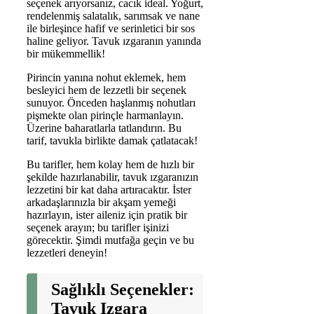
seçenek arıyorsanız, cacık ideal. Yoğurt,
rendelenmiş salatalık, sarımsak ve nane
ile birleşince hafif ve serinletici bir sos
haline geliyor. Tavuk ızgaranın yanında
bir mükemmellik!
Pirincin yanına nohut eklemek, hem
besleyici hem de lezzetli bir seçenek
sunuyor. Önceden haşlanmış nohutları
pişmekte olan pirinçle harmanlayın.
Üzerine baharatlarla tatlandırın. Bu
tarif, tavukla birlikte damak çatlatacak!
Bu tarifler, hem kolay hem de hızlı bir
şekilde hazırlanabilir, tavuk ızgaranızın
lezzetini bir kat daha artıracaktır. İster
arkadaşlarınızla bir akşam yemeği
hazırlayın, ister aileniz için pratik bir
seçenek arayın; bu tarifler işinizi
görecektir. Şimdi mutfağa geçin ve bu
lezzetleri deneyin!
Sağlıklı Seçenekler:
Tavuk Izgara