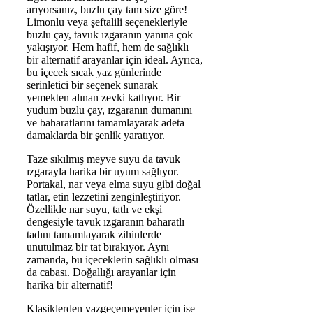
arıyorsanız, buzlu çay tam size göre!
Limonlu veya şeftalili seçenekleriyle
buzlu çay, tavuk ızgaranın yanına çok
yakışıyor. Hem hafif, hem de sağlıklı
bir alternatif arayanlar için ideal. Ayrıca,
bu içecek sıcak yaz günlerinde
serinletici bir seçenek sunarak
yemekten alınan zevki katlıyor. Bir
yudum buzlu çay, ızgaranın dumanını
ve baharatlarını tamamlayarak adeta
damaklarda bir şenlik yaratıyor.
Taze sıkılmış meyve suyu da tavuk
ızgarayla harika bir uyum sağlıyor.
Portakal, nar veya elma suyu gibi doğal
tatlar, etin lezzetini zenginleştiriyor.
Özellikle nar suyu, tatlı ve ekşi
dengesiyle tavuk ızgaranın baharatlı
tadını tamamlayarak zihinlerde
unutulmaz bir tat bırakıyor. Aynı
zamanda, bu içeceklerin sağlıklı olması
da cabası. Doğallığı arayanlar için
harika bir alternatif!
Klasiklerden vazgeçemeyenler için ise