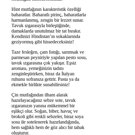
Hint mutfağının karakteristik özelliği
baharatlar. Baharatlı pirinç, baharatlarla
harmanlanmış, zengin bir lezzet sunar.
Tavuk ızgarasıyla birleştiğinde,
damaklarda unutulmaz bir tat bırakır.
Kendinizi Hindistan’ın sokaklarında
geziyormuş gibi hissedeceksiniz!
Taze fesleğen, çam fıstığı, sarımsak ve
parmesan peyniriyle yapılan pesto sosu,
tavuk ızgarasına çok yakışır. Eşsiz
aroması, yemeğinizin tadını
zenginleştirirken, biraz da İtalyan
ruhunu sofranıza getirir. Pasta ya da
ekmekle birlikte sunabilirsiniz!
Çin mutfağından ilham alarak
hazırlayacağınız sebze sote, tavuk
ızgaranızın yanına mükemmel bir
eşlikçi olur. Soğan, biber, havuç ve
brokoli gibi renkli sebzeler, biraz soya
sosu ile sotelenerek hazırlandığında,
hem sağlıklı hem de göz alıcı bir tabak
oluşturur.