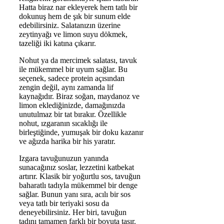
Hatta biraz nar ekleyerek hem tatlı bir
dokunuş hem de şık bir sunum elde
edebilirsiniz. Salatanızın üzerine
zeytinyağı ve limon suyu dökmek,
tazeliği iki katına çıkarır.
Nohut ya da mercimek salatası, tavuk
ile mükemmel bir uyum sağlar. Bu
seçenek, sadece protein açısından
zengin değil, aynı zamanda lif
kaynağıdır. Biraz soğan, maydanoz ve
limon eklediğinizde, damağınızda
unutulmaz bir tat bırakır. Özellikle
nohut, ızgaranın sıcaklığı ile
birleştiğinde, yumuşak bir doku kazanır
ve ağızda harika bir his yaratır.
Izgara tavuğunuzun yanında
sunacağınız soslar, lezzetini katbekat
artırır. Klasik bir yoğurtlu sos, tavuğun
baharatlı tadıyla mükemmel bir denge
sağlar. Bunun yanı sıra, acılı bir sos
veya tatlı bir teriyaki sosu da
deneyebilirsiniz. Her biri, tavuğun
tadını tamamen farklı bir boyuta taşır.