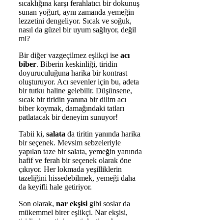
sıcaklığına karşı ferahlatıcı bir dokunuş
sunan yoğurt, aynı zamanda yemeğin
lezzetini dengeliyor. Sıcak ve soğuk,
nasıl da güzel bir uyum sağlıyor, değil
mi?
Bir diğer vazgeçilmez eşlikçi ise
acı
biber
. Biberin keskinliği, tiridin
doyuruculuğuna harika bir kontrast
oluşturuyor. Acı sevenler için bu, adeta
bir tutku haline gelebilir. Düşünsene,
sıcak bir tiridin yanına bir dilim acı
biber koymak, damağındaki tatları
patlatacak bir deneyim sunuyor!
Tabii ki,
salata
da tiritin yanında harika
bir seçenek. Mevsim sebzeleriyle
yapılan taze bir salata, yemeğin yanında
hafif ve ferah bir seçenek olarak öne
çıkıyor. Her lokmada yeşilliklerin
tazeliğini hissedebilmek, yemeği daha
da keyifli hale getiriyor.
Son olarak,
nar ekşisi
gibi soslar da
mükemmel birer eşlikçi. Nar ekşisi,