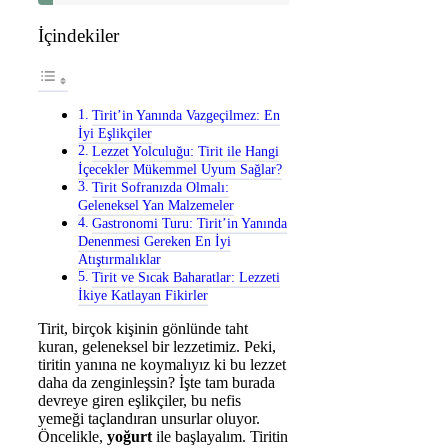
İçindekiler
Tirit’in Yanında Vazgeçilmez: En
İyi Eşlikçiler
Lezzet Yolculuğu: Tirit ile Hangi
İçecekler Mükemmel Uyum Sağlar?
Tirit Sofranızda Olmalı:
Geleneksel Yan Malzemeler
Gastronomi Turu: Tirit’in Yanında
Denenmesi Gereken En İyi
Atıştırmalıklar
Tirit ve Sıcak Baharatlar: Lezzeti
İkiye Katlayan Fikirler
Tirit, birçok kişinin gönlünde taht
kuran, geleneksel bir lezzetimiz. Peki,
tiritin yanına ne koymalıyız ki bu lezzet
daha da zenginleşsin? İşte tam burada
devreye giren eşlikçiler, bu nefis
yemeği taçlandıran unsurlar oluyor.
Öncelikle,
yoğurt
ile başlayalım. Tiritin