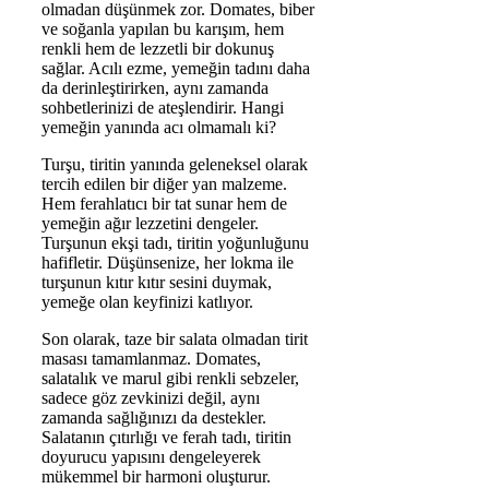
olmadan düşünmek zor. Domates, biber
ve soğanla yapılan bu karışım, hem
renkli hem de lezzetli bir dokunuş
sağlar. Acılı ezme, yemeğin tadını daha
da derinleştirirken, aynı zamanda
sohbetlerinizi de ateşlendirir. Hangi
yemeğin yanında acı olmamalı ki?
Turşu, tiritin yanında geleneksel olarak
tercih edilen bir diğer yan malzeme.
Hem ferahlatıcı bir tat sunar hem de
yemeğin ağır lezzetini dengeler.
Turşunun ekşi tadı, tiritin yoğunluğunu
hafifletir. Düşünsenize, her lokma ile
turşunun kıtır kıtır sesini duymak,
yemeğe olan keyfinizi katlıyor.
Son olarak, taze bir salata olmadan tirit
masası tamamlanmaz. Domates,
salatalık ve marul gibi renkli sebzeler,
sadece göz zevkinizi değil, aynı
zamanda sağlığınızı da destekler.
Salatanın çıtırlığı ve ferah tadı, tiritin
doyurucu yapısını dengeleyerek
mükemmel bir harmoni oluşturur.