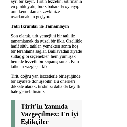
ayrı bir keyif. Tiritin lezzetini artırmanın
en pratik yolu, biraz baharatla oynayıp
onu kendi damak zevkinize
uyarlamaktan geçiyor.
Tatlı İkramlar ile Tamamlayın
Son olarak, tirit yemeğini bir tatlı ile
tamamlamak da güzel bir fikir. Özellikle
hafif sütlü tatlılar, yemekten sonra hoş
bir ferahlama sağlar. Baklavadan ziyade
sütlaç gibi seçenekler, hem yumuşak
hem de lezzetli bir kapanış sunar. Kim
tatlıdan vazgeçer ki?
Tirit, doğru yan lezzetlerle birleştiğinde
bir ziyafete dönüşebilir. Bu önerileri
dikkate alarak, tiridinizi daha da keyifli
hale getirebilirsiniz.
Tirit’in Yanında
Vazgeçilmez: En İyi
Eşlikçiler