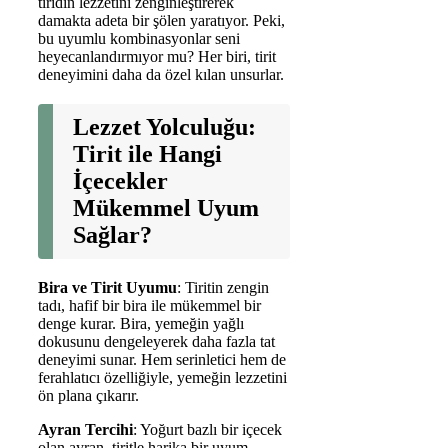
tiridin lezzetini zenginleştirerek
damakta adeta bir şölen yaratıyor. Peki,
bu uyumlu kombinasyonlar seni
heyecanlandırmıyor mu? Her biri, tirit
deneyimini daha da özel kılan unsurlar.
Lezzet Yolculuğu:
Tirit ile Hangi
İçecekler
Mükemmel Uyum
Sağlar?
Bira ve Tirit Uyumu
: Tiritin zengin
tadı, hafif bir bira ile mükemmel bir
denge kurar. Bira, yemeğin yağlı
dokusunu dengeleyerek daha fazla tat
deneyimi sunar. Hem serinletici hem de
ferahlatıcı özelliğiyle, yemeğin lezzetini
ön plana çıkarır.
Ayran Tercihi
: Yoğurt bazlı bir içecek
olan ayran, tiritle harika bir uyum