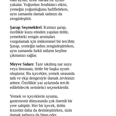
yakalar. Yoğurdun ferahlatıcı etkisi,
yemeğin yoğunluğunu hafifletirken,
aynı zamanda damak tadınızı da
zenginleştirir.
Şarap Seçenekleri
: Kırmızı şarap,
özellikle kuzu etinden yapılan tiritle,
yemekteki zengin aromaları
vurgulamak için mükemmel bir tercihtir.
Şarap, yemeğin tadını zenginleştirirken,
aynı zamanda farklı tatların keşfine
çıkmanızı sağlar.
Meyve Suları
: Taze sıkılmış nar suyu
veya limonata, tiritle bir başka uyum
oluşturur. Bu içecekler, yemek sırasında
tatlı ve ekşi dengesiyle damak zevkinizi
arttırır. Özellikle yaz aylarında tercih
edilebilecek serinletici seçeneklerdir.
Yemek ve içeceklerin uyumu,
gastronomi dünyasında çok önemli bir
yere sahiptir. Her bir içecek, tiritin
lezzetini daha da derinleştirirken, sizin
damak tadınıza da hitap eder.