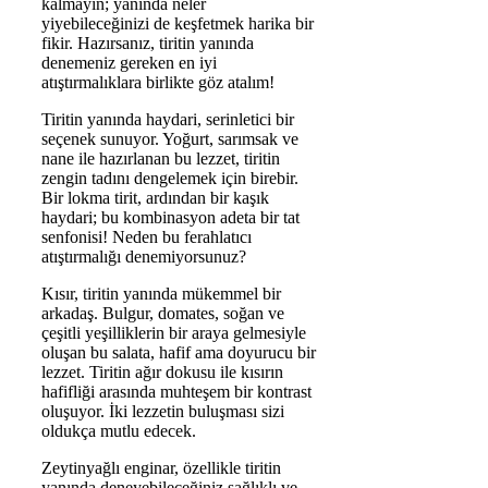
kalmayın; yanında neler
yiyebileceğinizi de keşfetmek harika bir
fikir. Hazırsanız, tiritin yanında
denemeniz gereken en iyi
atıştırmalıklara birlikte göz atalım!
Tiritin yanında haydari, serinletici bir
seçenek sunuyor. Yoğurt, sarımsak ve
nane ile hazırlanan bu lezzet, tiritin
zengin tadını dengelemek için birebir.
Bir lokma tirit, ardından bir kaşık
haydari; bu kombinasyon adeta bir tat
senfonisi! Neden bu ferahlatıcı
atıştırmalığı denemiyorsunuz?
Kısır, tiritin yanında mükemmel bir
arkadaş. Bulgur, domates, soğan ve
çeşitli yeşilliklerin bir araya gelmesiyle
oluşan bu salata, hafif ama doyurucu bir
lezzet. Tiritin ağır dokusu ile kısırın
hafifliği arasında muhteşem bir kontrast
oluşuyor. İki lezzetin buluşması sizi
oldukça mutlu edecek.
Zeytinyağlı enginar, özellikle tiritin
yanında deneyebileceğiniz sağlıklı ve