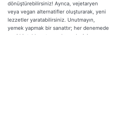
dönüştürebilirsiniz! Ayrıca, vejetaryen
veya vegan alternatifler oluşturarak, yeni
lezzetler yaratabilirsiniz. Unutmayın,
yemek yapmak bir sanattır; her denemede
yeni bir tablo ortaya çıkarmak sizin
elinizde.
Türlü ile geçmişten gelen bu lezzeti
geleceğe taşımak, hem keyifli hem de
öğretici bir yolculuktur. Her tabakta, her
lokmada geçmişin izlerini bulmak
mümkün.
Post Views:
186