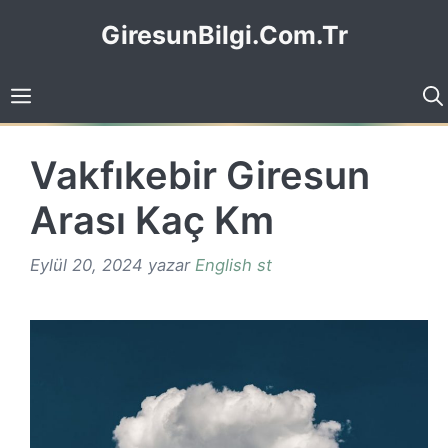
İçeriğe
GiresunBilgi.Com.Tr
atla
Vakfıkebir Giresun
Arası Kaç Km
Eylül 20, 2024
yazar
English st