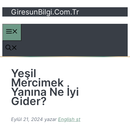
GiresunBilgi.Com.Tr
İçeriğe
atla
Yeşil
Mercimek
Yanına Ne İyi
Gider?
Eylül 21, 2024
yazar
English st