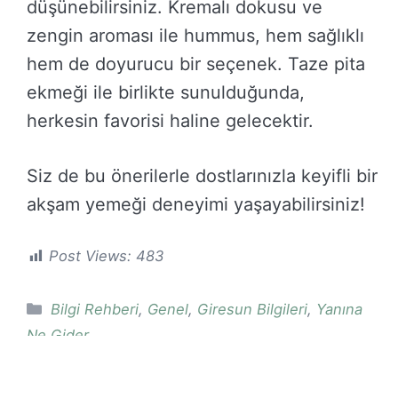
düşünebilirsiniz. Kremalı dokusu ve
zengin aroması ile hummus, hem sağlıklı
hem de doyurucu bir seçenek. Taze pita
ekmeği ile birlikte sunulduğunda,
herkesin favorisi haline gelecektir.
Siz de bu önerilerle dostlarınızla keyifli bir
akşam yemeği deneyimi yaşayabilirsiniz!
Post Views:
483
Kategoriler
Bilgi Rehberi
,
Genel
,
Giresun Bilgileri
,
Yanına
Ne Gider
GiresunBilgi.Com.Tr