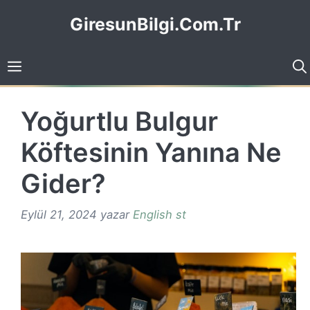
İçeriğe
GiresunBilgi.Com.Tr
atla
Yoğurtlu Bulgur
Köftesinin Yanına Ne
Gider?
Eylül 21, 2024
yazar
English st