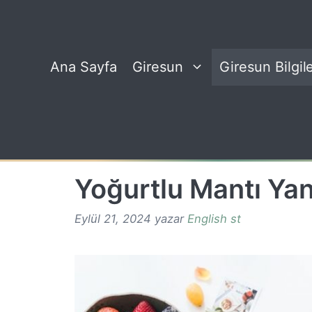
İçeriğe
atla
Ana Sayfa
Giresun
Giresun Bilgile
Yoğurtlu Mantı Ya
Eylül 21, 2024
yazar
English st