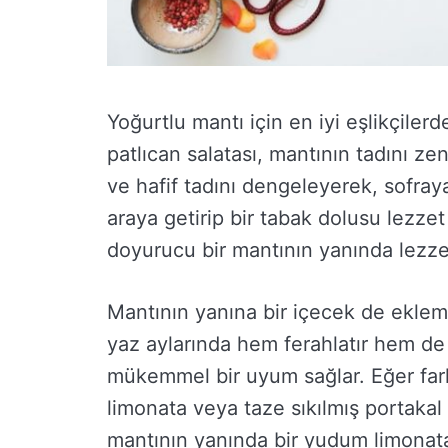
Yoğurtlu mantı için en iyi eşlikçilerd
patlıcan salatası, mantının tadını ze
ve hafif tadını dengeleyerek, sofraya
araya getirip bir tabak dolusu lezze
doyurucu bir mantının yanında lezze
Mantının yanına bir içecek de eklem
yaz aylarında hem ferahlatır hem de
mükemmel bir uyum sağlar. Eğer fark
limonata veya taze sıkılmış portakal
mantının yanında bir yudum limonata