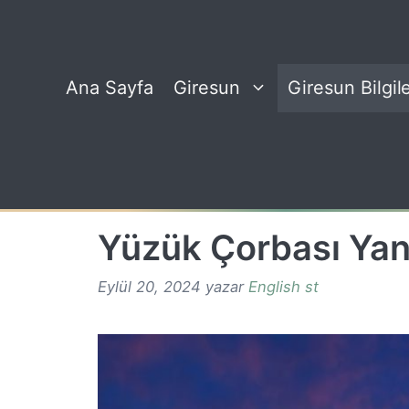
İçeriğe
atla
Ana Sayfa
Giresun
Giresun Bilgile
Yüzük Çorbası Yan
Eylül 20, 2024
yazar
English st