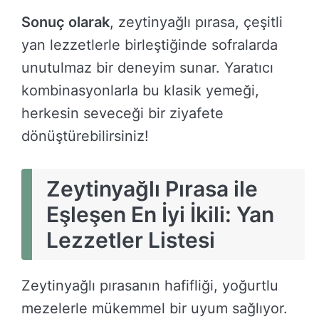
Sonuç olarak
, zeytinyağlı pırasa, çeşitli
yan lezzetlerle birleştiğinde sofralarda
unutulmaz bir deneyim sunar. Yaratıcı
kombinasyonlarla bu klasik yemeği,
herkesin seveceği bir ziyafete
dönüştürebilirsiniz!
Zeytinyağlı Pırasa ile
Eşleşen En İyi İkili: Yan
Lezzetler Listesi
Zeytinyağlı pırasanın hafifliği, yoğurtlu
mezelerle mükemmel bir uyum sağlıyor.