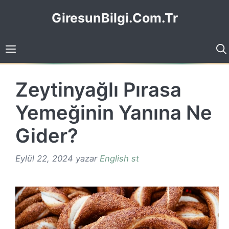
İçeriğe
GiresunBilgi.Com.Tr
atla
Zeytinyağlı Pırasa
Yemeğinin Yanına Ne
Gider?
Eylül 22, 2024
yazar
English st