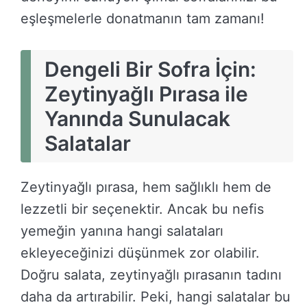
eşleşmelerle donatmanın tam zamanı!
Dengeli Bir Sofra İçin:
Zeytinyağlı Pırasa ile
Yanında Sunulacak
Salatalar
Zeytinyağlı pırasa, hem sağlıklı hem de
lezzetli bir seçenektir. Ancak bu nefis
yemeğin yanına hangi salataları
ekleyeceğinizi düşünmek zor olabilir.
Doğru salata, zeytinyağlı pırasanın tadını
daha da artırabilir. Peki, hangi salatalar bu