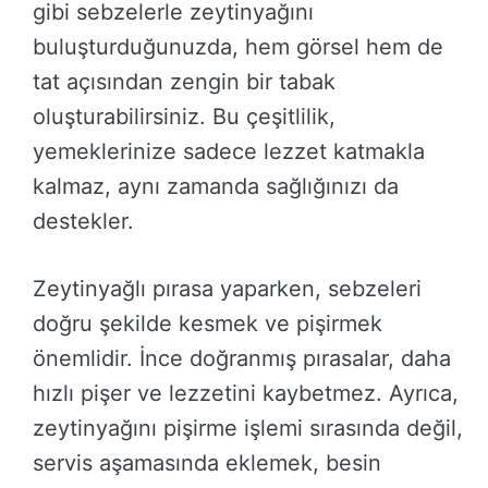
gibi sebzelerle zeytinyağını
buluşturduğunuzda, hem görsel hem de
tat açısından zengin bir tabak
oluşturabilirsiniz. Bu çeşitlilik,
yemeklerinize sadece lezzet katmakla
kalmaz, aynı zamanda sağlığınızı da
destekler.
Zeytinyağlı pırasa yaparken, sebzeleri
doğru şekilde kesmek ve pişirmek
önemlidir. İnce doğranmış pırasalar, daha
hızlı pişer ve lezzetini kaybetmez. Ayrıca,
zeytinyağını pişirme işlemi sırasında değil,
servis aşamasında eklemek, besin