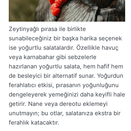
Zeytinyağlı pırasa ile birlikte
sunabileceğiniz bir başka harika seçenek
ise yoğurtlu salatalardır. Özellikle havuç
veya karnabahar gibi sebzelerle
hazırlanan yoğurtlu salata, hem hafif hem
de besleyici bir alternatif sunar. Yoğurdun
ferahlatıcı etkisi, pırasanın yoğunluğunu
dengeleyerek yemeğinizi daha keyifli hale
getirir. Nane veya dereotu eklemeyi
unutmayın; bu otlar, salatanıza ekstra bir
ferahlık katacaktır.