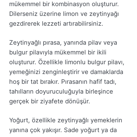
mükemmel bir kombinasyon oluşturur.
Dilerseniz üzerine limon ve zeytinyağı
gezdirerek lezzeti artırabilirsiniz.
Zeytinyağlı pırasa, yanında pilav veya
bulgur pilavıyla mükemmel bir ikili
oluşturur. Özellikle limonlu bulgur pilavı,
yemeğinizi zenginleştirir ve damaklarda
hoş bir tat bırakır. Pırasanın hafif tadı,
tahılların doyuruculuğuyla birleşince
gerçek bir ziyafete dönüşür.
Yoğurt, özellikle zeytinyağlı yemeklerin
yanına çok yakışır. Sade yoğurt ya da