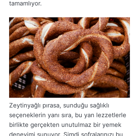
tamamlıyor.
Zeytinyağlı pırasa, sunduğu sağlıklı
seçeneklerin yanı sıra, bu yan lezzetlerle
birlikte gerçekten unutulmaz bir yemek
deneyimi sunuyor. Şimdi sofralarınızı bu