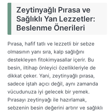
Zeytinyağlı Pırasa ve
Sağlıklı Yan Lezzetler:
Beslenme Önerileri
Pırasa, hafif tatlı ve lezzetli bir sebze
olmasının yanı sıra, kalp sağlığını
destekleyen fitokimyasallar içerir. Bu
besin, iltihap önleyici özellikleriyle de
dikkat çeker. Yani, zeytinyağlı pırasa,
sadece iştah açıcı değil, aynı zamanda
vücudunuza iyi gelecek bir yemek.
Pırasayı zeytinyağı ile hazırlamak,
sebzenin besin değerini artırır ve sağlıklı