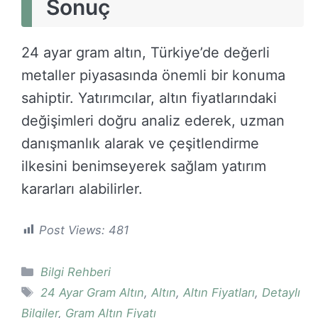
Sonuç
24 ayar gram altın, Türkiye’de değerli
metaller piyasasında önemli bir konuma
sahiptir. Yatırımcılar, altın fiyatlarındaki
değişimleri doğru analiz ederek, uzman
danışmanlık alarak ve çeşitlendirme
ilkesini benimseyerek sağlam yatırım
kararları alabilirler.
Post Views:
481
Kategoriler
Bilgi Rehberi
Etiketler
24 Ayar Gram Altın
,
Altın
,
Altın Fiyatları
,
Detaylı
Bilgiler
,
Gram Altın Fiyatı