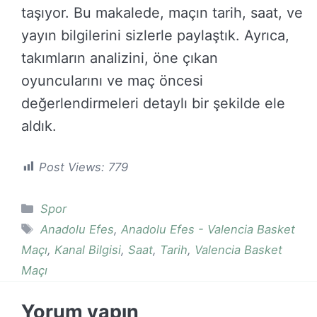
taşıyor. Bu makalede, maçın tarih, saat, ve
yayın bilgilerini sizlerle paylaştık. Ayrıca,
takımların analizini, öne çıkan
oyuncularını ve maç öncesi
değerlendirmeleri detaylı bir şekilde ele
aldık.
Post Views:
779
Kategoriler
Spor
Etiketler
Anadolu Efes
,
Anadolu Efes - Valencia Basket
Maçı
,
Kanal Bilgisi
,
Saat
,
Tarih
,
Valencia Basket
Maçı
Yorum yapın