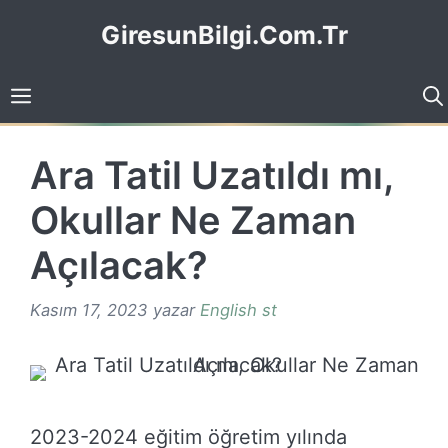
İçeriğe
GiresunBilgi.Com.Tr
atla
Ara Tatil Uzatıldı mı,
Okullar Ne Zaman
Açılacak?
Kasım 17, 2023
yazar
English st
2023-2024 eğitim öğretim yılında