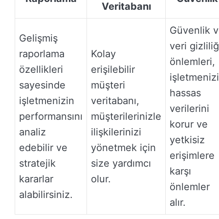
Veritabanı
Güvenlik 
Gelişmiş
veri gizliliğ
raporlama
Kolay
önlemleri,
özellikleri
erişilebilir
işletmeniz
sayesinde
müşteri
hassas
işletmenizin
veritabanı,
verilerini
performansını
müşterilerinizle
korur ve
analiz
ilişkilerinizi
yetkisiz
edebilir ve
yönetmek için
erişimlere
stratejik
size yardımcı
karşı
kararlar
olur.
önlemler
alabilirsiniz.
alır.