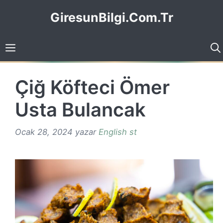
İçeriğe
GiresunBilgi.Com.Tr
atla
Çiğ Köfteci Ömer
Usta Bulancak
Ocak 28, 2024
yazar
English st