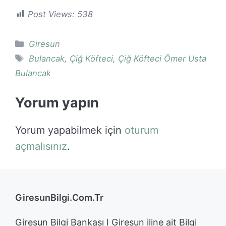
Post Views:
538
Kategoriler
Giresun
Etiketler
Bulancak
,
Çiğ Köfteci
,
Çiğ Köfteci Ömer Usta
Bulancak
Yorum yapın
Yorum yapabilmek için
oturum
açmalısınız
.
GiresunBilgi.Com.Tr
Giresun Bilgi Bankası I Giresun iline ait Bilgi