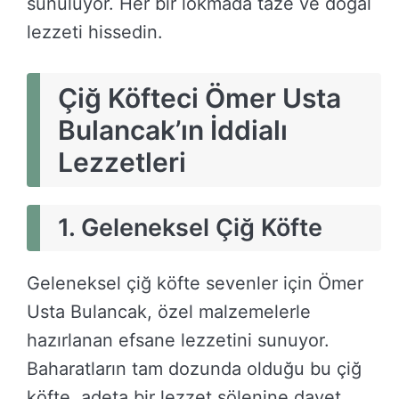
sunuluyor. Her bir lokmada taze ve doğal
lezzeti hissedin.
Çiğ Köfteci Ömer Usta
Bulancak’ın İddialı
Lezzetleri
1. Geleneksel Çiğ Köfte
Geleneksel çiğ köfte sevenler için Ömer
Usta Bulancak, özel malzemelerle
hazırlanan efsane lezzetini sunuyor.
Baharatların tam dozunda olduğu bu çiğ
köfte, adeta bir lezzet şölenine davet