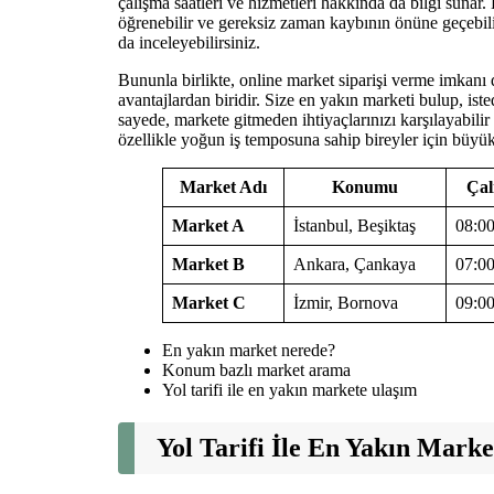
çalışma saatleri ve hizmetleri hakkında da bilgi sunar
öğrenebilir ve gereksiz zaman kaybının önüne geçebili
da inceleyebilirsiniz.
Bununla birlikte, online market siparişi verme imkan
avantajlardan biridir. Size en yakın marketi bulup, iste
sayede, markete gitmeden ihtiyaçlarınızı karşılayabilir
özellikle yoğun iş temposuna sahip bireyler için büyük 
Market Adı
Konumu
Çal
Market A
İstanbul, Beşiktaş
08:00
Market B
Ankara, Çankaya
07:00
Market C
İzmir, Bornova
09:00
En yakın market nerede?
Konum bazlı market arama
Yol tarifi ile en yakın markete ulaşım
Yol Tarifi İle En Yakın Mark