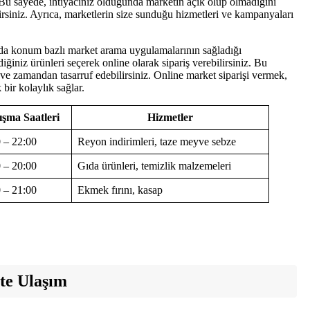
. Bu sayede, ihtiyacınız olduğunda marketin açık olup olmadığını
rsiniz. Ayrıca, marketlerin size sunduğu hizmetleri ve kampanyaları
ı da konum bazlı market arama uygulamalarının sağladığı
diğiniz ürünleri seçerek online olarak sipariş verebilirsiniz. Bu
 ve zamandan tasarruf edebilirsiniz. Online market siparişi vermek,
bir kolaylık sağlar.
ışma Saatleri
Hizmetler
 – 22:00
Reyon indirimleri, taze meyve sebze
 – 20:00
Gıda ürünleri, temizlik malzemeleri
 – 21:00
Ekmek fırını, kasap
ete Ulaşım