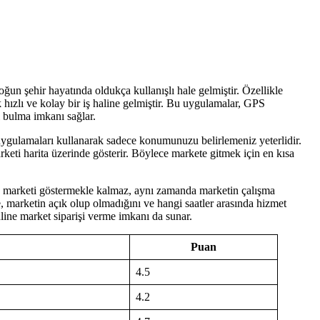
n şehir hayatında oldukça kullanışlı hale gelmiştir. Özellikle
k hızlı ve kolay bir iş haline gelmiştir. Bu uygulamalar, GPS
i bulma imkanı sağlar.
gulamaları kullanarak sadece konumunuzu belirlemeniz yeterlidir.
ti harita üzerinde gösterir. Böylece markete gitmek için en kısa
n marketi göstermekle kalmaz, aynı zamanda marketin çalışma
de, marketin açık olup olmadığını ve hangi saatler arasında hizmet
nline market siparişi verme imkanı da sunar.
Puan
4.5
4.2