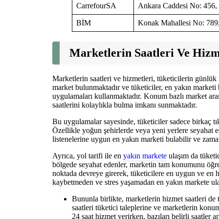
CarrefourSA
Ankara Caddesi No: 456,
BİM
Konak Mahallesi No: 789,
Marketlerin Saatleri Ve Hizm
Marketlerin saatleri ve hizmetleri, tüketicilerin günlük
market bulunmaktadır ve tüketiciler, en yakın marketi b
uygulamaları kullanmaktadır. Konum bazlı market ara
saatlerini kolaylıkla bulma imkanı sunmaktadır.
Bu uygulamalar sayesinde, tüketiciler sadece birkaç tık
Özellikle yoğun şehirlerde veya yeni yerlere seyahat ed
listenelerine uygun en yakın marketi bulabilir ve zam
Ayrıca, yol tarifi ile en
yakın markete
ulaşım da tüketic
bölgede seyahat edenler, marketin tam konumunu öğrenip
noktada devreye girerek, tüketicilere en uygun ve en hı
kaybetmeden ve stres yaşamadan en yakın markete ulaş
Bununla birlikte, marketlerin hizmet saatleri de 
saatleri tüketici taleplerine ve marketlerin kon
24 saat hizmet verirken, bazıları belirli saatler