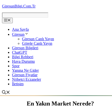
İçeriğe
GiresunBilgi.Com.Tr
atla
Ana Sayfa
Giresun
Giresun Canlı Yayın
Görele Canlı Yayın
Giresun Bilgileri
ChatGPT
Bilgi Rehberi
Hava Durumu
Spor
Yanına Ne Gider
Giresun Fiyatlar
Nöbetçi Eczaneler
İletişim
En Yakın Market Nerede?