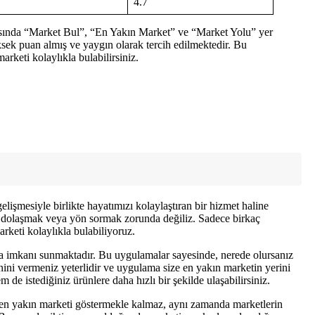
4.7
asında “Market Bul”, “En Yakın Market” ve “Market Yolu” yer
ksek puan almış ve yaygın olarak tercih edilmektedir. Bu
arketi kolaylıkla bulabilirsiniz.
şmesiyle birlikte hayatımızı kolaylaştıran bir hizmet haline
ce dolaşmak veya yön sormak zorunda değiliz. Sadece birkaç
arketi kolaylıkla bulabiliyoruz.
ma imkanı sunmaktadır. Bu uygulamalar sayesinde, nerede olursanız
nini vermeniz yeterlidir ve uygulama size en yakın marketin yerini
de istediğiniz ürünlere daha hızlı bir şekilde ulaşabilirsiniz.
en yakın marketi göstermekle kalmaz, aynı zamanda marketlerin