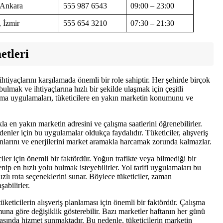
 Ankara
555 987 6543
09:00 – 23:00
 İzmir
555 654 3210
07:30 – 21:30
etleri
 ihtiyaçlarını karşılamada önemli bir role sahiptir. Her şehirde birçok
ulmak ve ihtiyaçlarına hızlı bir şekilde ulaşmak için çeşitli
ma uygulamaları, tüketicilere en yakın marketin konumunu ve
la en yakın marketin adresini ve çalışma saatlerini öğrenebilirler.
enler için bu uygulamalar oldukça faydalıdır. Tüketiciler, alışveriş
anlarını ve enerjilerini market aramakla harcamak zorunda kalmazlar.
iler için önemli bir faktördür. Yoğun trafikte veya bilmediği bir
 en hızlı yolu bulmak isteyebilirler. Yol tarifi uygulamaları bu
zlı rota seçeneklerini sunar. Böylece tüketiciler, zaman
abilirler.
tüketicilerin alışveriş planlaması için önemli bir faktördür. Çalışma
umuna göre değişiklik gösterebilir. Bazı marketler haftanın her günü
 arasında hizmet sunmaktadır. Bu nedenle, tüketicilerin marketin