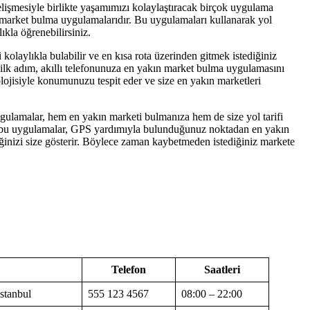
elişmesiyle birlikte yaşamımızı kolaylaştıracak birçok uygulama
 market bulma uygulamalarıdır. Bu uygulamaları kullanarak yol
ıkla öğrenebilirsiniz.
kolaylıkla bulabilir ve en kısa rota üzerinden gitmek istediğiniz
ilk adım, akıllı telefonunuza en yakın market bulma uygulamasını
ojisiyle konumunuzu tespit eder ve size en yakın marketleri
uygulamalar, hem en yakın marketi bulmanıza hem de size yol tarifi
n bu uygulamalar, GPS yardımıyla bulunduğunuz noktadan en yakın
eğinizi size gösterir. Böylece zaman kaybetmeden istediğiniz markete
Telefon
Saatleri
İstanbul
555 123 4567
08:00 – 22:00