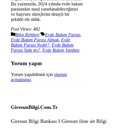
Bu yazımızda, 2024 yılında evde bakım
parasından nasıl yararlanabileceğinizi
ve başvuru süreçlerini detaylı bir
şekilde ele aldık.
Post Views:
482
Kategoriler
Etiketler
Bilgi Rehberi
Evde Bakım Parası
,
Evde Bakım Parası Almak
,
Evde
Bakım Parası Nedir?
,
Evde Bakım
Parası Yattı mı?
,
Evde Bakım Yardımı
Yorum yapın
Yorum yapabilmek için
oturum
açmalısınız
.
GiresunBilgi.Com.Tr
Giresun Bilgi Bankası I Giresun iline ait Bilgi