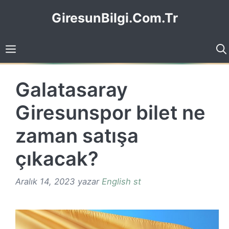
İçeriğe
GiresunBilgi.Com.Tr
atla
Galatasaray
Giresunspor bilet ne
zaman satışa
çıkacak?
Aralık 14, 2023
yazar
English st