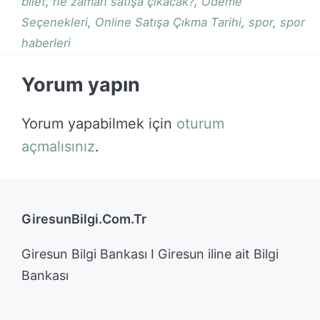
bilet
,
ne zaman satışa çıkacak?
,
Ödeme
Seçenekleri
,
Online Satışa Çıkma Tarihi
,
spor
,
spor
haberleri
Yorum yapın
Yorum yapabilmek için
oturum
açmalısınız
.
GiresunBilgi.Com.Tr
Giresun Bilgi Bankası I Giresun iline ait Bilgi
Bankası